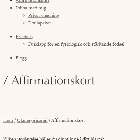
Affirmationskort
Jobba med mig
Privat coaching
Doulapaket
Freebies
Fusklapp för en fysiologisk och stärkande födsel
Blogg
/ Affirmationskort
Hem
/
Okategoriserad
/ Affirmationskort
Vilken upplevelse håller du djupt inne i ditt hjärta?