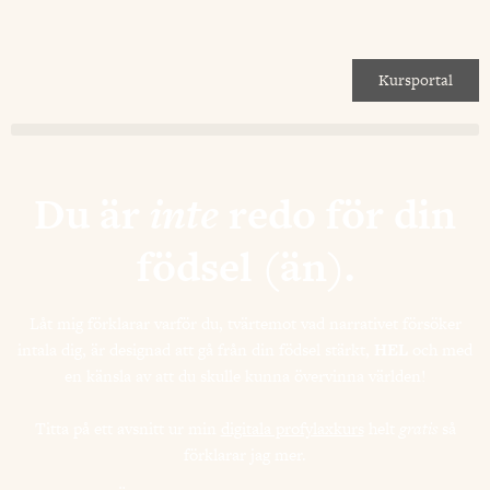
Kursportal
Du är
inte
redo för din
födsel (än).
Låt mig förklarar varför du, tvärtemot vad narrativet försöker
intala dig, är designad att gå från din födsel stärkt,
HEL
och med
en känsla av att du skulle kunna övervinna världen!
Titta
på ett avsnitt ur min
digitala profylaxkurs
helt
gratis
så
förklarar jag mer.