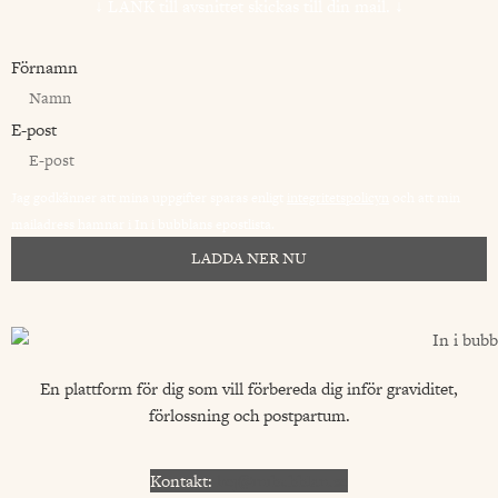
↓ LÄNK till avsnittet skickas till
din mail. ↓
Förnamn
E-post
Jag godkänner att mina uppgifter sparas enligt
integritetspolicyn
och att min
mailadress hamnar i In i bubblans epostlista.
LADDA NER NU
En plattform för dig som vill förbereda dig inför graviditet,
förlossning och postpartum.
Kontakt:
hej@inibubblan.se