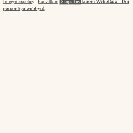
Integritetspolicy
|
Köpvillkor
|
Skapad av
Libom Webblåda – Din
personliga webbyrå